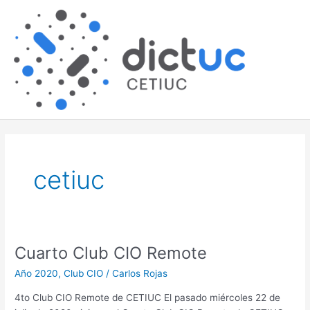
Skip
Main
to
content
Men
cetiuc
Cuarto Club CIO Remote
Cuarto
Club
Año 2020
,
Club CIO
/
Carlos Rojas
CIO
Remote
4to Club CIO Remote de CETIUC El pasado miércoles 22 de