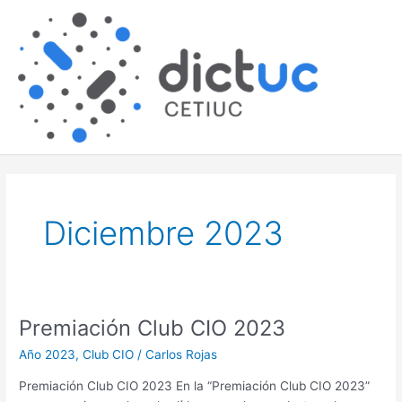
Skip
Main
to
content
Men
Diciembre 2023
Premiación Club CIO 2023
Premiación
Club
Año 2023
,
Club CIO
/
Carlos Rojas
CIO
2023
Premiación Club CIO 2023 En la “Premiación Club CIO 2023”