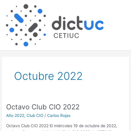
Skip
Main
to
content
Men
Octubre 2022
Octavo Club CIO 2022
Octavo
Club
Año 2022
,
Club CIO
/
Carlos Rojas
CIO
2022
Octavo Club CIO 2022 El miércoles 19 de octubre de 2022,