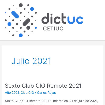
Skip
Main
to
content
Men
Julio 2021
Sexto Club CIO Remote 2021
Sexto
Club
Año 2021
,
Club CIO
/
Carlos Rojas
CIO
Remote
Sexto Club CIO Remote 2021 El miércoles, 21 de julio de 2021,