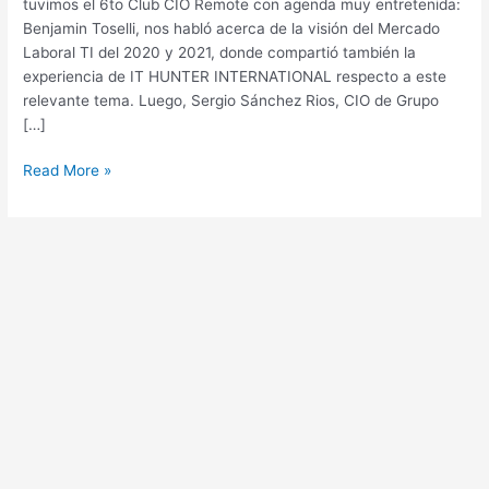
2021
tuvimos el 6to Club CIO Remote con agenda muy entretenida:
Benjamin Toselli, nos habló acerca de la visión del Mercado
Laboral TI del 2020 y 2021, donde compartió también la
experiencia de IT HUNTER INTERNATIONAL respecto a este
relevante tema. Luego, Sergio Sánchez Rios, CIO de Grupo
[…]
Read More »