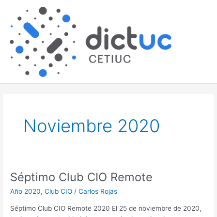
Skip
Main
to
content
Men
Noviembre 2020
Séptimo Club CIO Remote
Séptimo
Club
Año 2020
,
Club CIO
/
Carlos Rojas
CIO
Remote
Séptimo Club CIO Remote 2020 El 25 de noviembre de 2020,