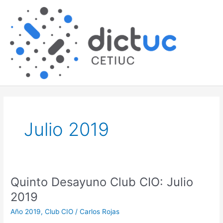
Skip
Main
to
content
Men
Julio 2019
Quinto Desayuno Club CIO: Julio
Quinto
Desayuno
2019
Club
Año 2019
,
Club CIO
/
Carlos Rojas
CIO: