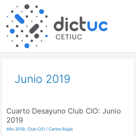
Skip
Main
to
content
Men
Junio 2019
Cuarto Desayuno Club CIO: Junio
Cuarto
Desayuno
2019
Club
Año 2019
,
Club CIO
/
Carlos Rojas
CIO: