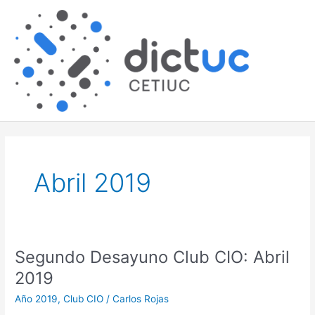
Skip
Main
to
content
Men
Abril 2019
Segundo Desayuno Club CIO: Abril
Segundo
Desayuno
2019
Club
Año 2019
,
Club CIO
/
Carlos Rojas
CIO: