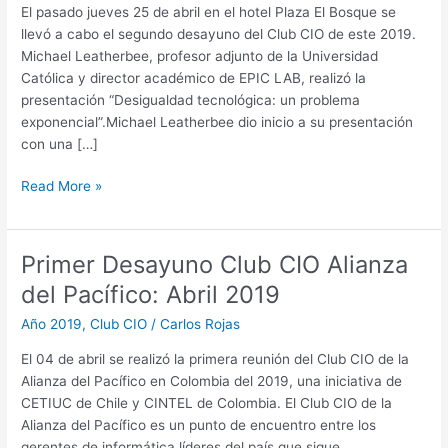
Abril
El pasado jueves 25 de abril en el hotel Plaza El Bosque se
2019
llevó a cabo el segundo desayuno del Club CIO de este 2019.
Michael Leatherbee, profesor adjunto de la Universidad
Católica y director académico de EPIC LAB, realizó la
presentación “Desigualdad tecnológica: un problema
exponencial”.Michael Leatherbee dio inicio a su presentación
con una […]
Read More »
Primer Desayuno Club CIO Alianza
Primer
Desayuno
del Pacífico: Abril 2019
Club
Año 2019
,
Club CIO
/
Carlos Rojas
CIO
Alianza
El 04 de abril se realizó la primera reunión del Club CIO de la
del
Alianza del Pacífico en Colombia del 2019, una iniciativa de
Pacífico:
CETIUC de Chile y CINTEL de Colombia. El Club CIO de la
Abril
Alianza del Pacífico es un punto de encuentro entre los
2019
gerentes de informática líderes del país que sigue