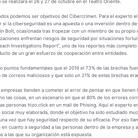
se realizará el 26 y 27 de octubre en el Teatro Oriente.
odos podemos ser objetivos del Cibercrimen. Para el experto el 
 si la ciberseguridad es una apuesta o una inversión dentro de
ain Bolt, ocasionada tras tropezar con un miembro de su propio 
izaciones enfrentan riesgos de seguridad por situaciones fortui
reach Investigations Report”, uno de los reportes más complet
ucto de un gran esfuerzo de cooperación entre entidades.
o puntos fundamentales que el 2016 el 73% de las brechas fuer
o de correos maliciosos y que solo un 21% de estas brechas era
s empresas tienden a cometer el error de pensar en que tienen l
o las cosas, en un escenario en que el 80% de los errores cor
las personas hizo click en un mail de Phising. Aquí el experto 
 social muy elaborada, donde el objetivo ha sido estudiado muc
una vez que hay seguridad respecto de su eficacia. Por eso llamó
n en cuanto a seguridad a las personas dentro de la empresa y a
 a las que su organización está expuesta.