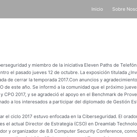
Inicio
Sobre Noso
rseguridad y miembro de la iniciativa Eleven Paths de Telefónic
ntro el pasado jueves 12 de octubre. La exposición titulada ¿I
gada de cerrar la temporada 2017.Con anuncios y agradecimiento
O de este año. Se informó a la comunidad que el próximo jueve
y CPO 2017, y se agradeció el apoyo en el Benchmark de Prove
do a los interesados a participar del diplomado de Gestión Est
r el ciclo 2017 estuvo enfocada en la Ciberseguridad. El orador
 es el actual Director de Estrategia (CSO) en Dreamlab Technol
ador y organizador de 8.8 Computer Security Conference, conn