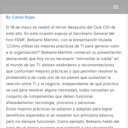
Skip
Post
Main
to
navigation
content
Men
By
Carlos Rojas
El 18 de mayo se realizó el tercer desayuno del Club CIO de
este año. En esta ocasión expuso el Secretario General del
foro itSMF, Belisario Martinic, con la presentación titulada
“¿Cómo utilizar las mejores prácticas de TI para generar valor
a la organización?”.Belisario Martinic comenzó su presentación
destacando que hoy no es necesario “reinventar la rueda” en
el mundo de las TI: existen estándares y recomendaciones
que conforman mejores prácticas y que permiten resolver la
problemática de cada uno de los pilares que sustentan la
relación entre TI y el negocio. Independiente de qué práctica
se use para resolver alguna necesidad, todas necesitan un
conjunto de componentes que deben funcionar
afiatadamente: tecnología, procesos y personas.
Estas mejores prácticas se adoptan y adaptan para lograr
beneficios esperados si se respetan sus principios básicos,
pero no siempre funcionan. Como ejemplo, Belisario habló del
caso de un banco europeo que contrató a una reconocida