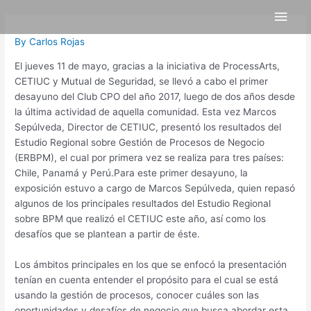
Skip
Post
Main
to
navigation
content
Men
By
Carlos Rojas
El jueves 11 de mayo, gracias a la iniciativa de ProcessArts,
CETIUC y Mutual de Seguridad, se llevó a cabo el primer
desayuno del Club CPO del año 2017, luego de dos años desde
la última actividad de aquella comunidad. Esta vez Marcos
Sepúlveda, Director de CETIUC, presentó los resultados del
Estudio Regional sobre Gestión de Procesos de Negocio
(ERBPM), el cual por primera vez se realiza para tres países:
Chile, Panamá y Perú.Para este primer desayuno, la
exposición estuvo a cargo de Marcos Sepúlveda, quien repasó
algunos de los principales resultados del Estudio Regional
sobre BPM que realizó el CETIUC este año, así como los
desafíos que se plantean a partir de éste.
Los ámbitos principales en los que se enfocó la presentación
tenían en cuenta entender el propósito para el cual se está
usando la gestión de procesos, conocer cuáles son las
oportunidades y desafíos de negocio que busca abordar esta