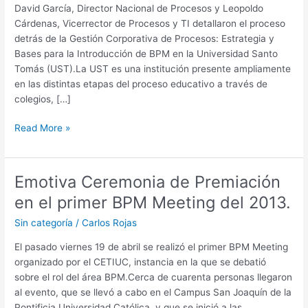
BPM
David García, Director Nacional de Procesos y Leopoldo
adoptado
Cárdenas, Vicerrector de Procesos y TI detallaron el proceso
por
detrás de la Gestión Corporativa de Procesos: Estrategia y
Universidad
Bases para la Introducción de BPM en la Universidad Santo
Santo
Tomás (UST).La UST es una institución presente ampliamente
Tomás
en las distintas etapas del proceso educativo a través de
colegios, […]
Read More »
Emotiva Ceremonia de Premiación
Emotiva
Ceremonia
en el primer BPM Meeting del 2013.
de
Sin categoría
/
Carlos Rojas
Premiación
en
El pasado viernes 19 de abril se realizó el primer BPM Meeting
el
organizado por el CETIUC, instancia en la que se debatió
primer
sobre el rol del área BPM.Cerca de cuarenta personas llegaron
BPM
al evento, que se llevó a cabo en el Campus San Joaquín de la
Meeting
Pontificia Universidad Católica, y que se inició a las