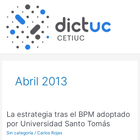
Skip
Main
to
content
Men
Abril 2013
La estrategia tras el BPM adoptado
La
estrategia
por Universidad Santo Tomás
tras
Sin categoría
/
Carlos Rojas
el