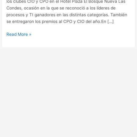
CPO
los clubes CIO y CPO en el Hotel Plaza El Bosque Nueva Las
2018
Condes, ocasión en la que se reconoció a los líderes de
procesos y TI ganadores en las distintas categorías. También
se entregaron los premios al CPO y CIO del año.En […]
Read More »