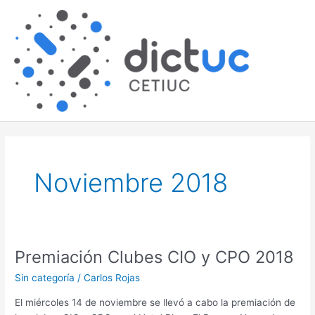
Skip
Main
to
content
Men
Noviembre 2018
Premiación Clubes CIO y CPO 2018
Premiación
Clubes
Sin categoría
/
Carlos Rojas
CIO
y
El miércoles 14 de noviembre se llevó a cabo la premiación de