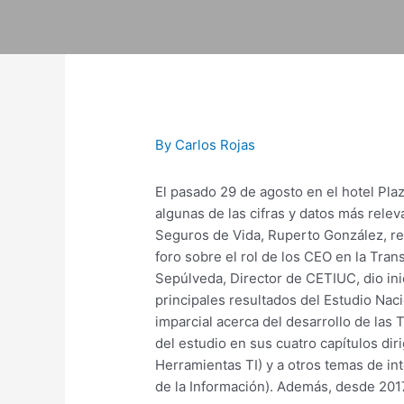
Skip
to
content
Post
navigation
By
Carlos Rojas
El pasado 29 de agosto en el hotel Pla
algunas de las cifras y datos más rele
Seguros de Vida, Ruperto González, rela
foro sobre el rol de los CEO en la Tran
Sepúlveda, Director de CETIUC, dio ini
principales resultados del Estudio Nac
imparcial acerca del desarrollo de las 
del estudio en sus cuatro capítulos di
Herramientas TI) y a otros temas de in
de la Información). Además, desde 2017