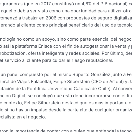
 aseguradoras (que en 2017 constituyó un 4,6% del PIB nacional)
aquello debía ser visto como una oportunidad para utilizar otr
e comenzó a trabajar en 2006 con propuestas de seguro digitaliz
rando al cliente como principal beneficiario del uso de tecnol
ecnología no como un apoyo, sino como parte esencial del negocio
 así la plataforma Enlace con el fin de autogestionar la venta y
 robotización, oferta inteligente y redes sociales. Por último, d
l servicio al cliente para cuidar el riesgo reputacional.
en un panel compuesto por el mismo Ruperto González junto a 
eral de Viajes Falabella), Felipe Silberstein (CEO de Artool) y
ción de la Pontificia Universidad Católica de Chile). Al conve
ción Digital, se concluyó que esta debe incorporarse con el fin
te contexto, Felipe Silberstein destacó que es más importante el
io si no hay un impulso desde la parte alta de cualquier organi
ialista en el negocio.
on la importancia de contar con alguien que entienda la tecnolo