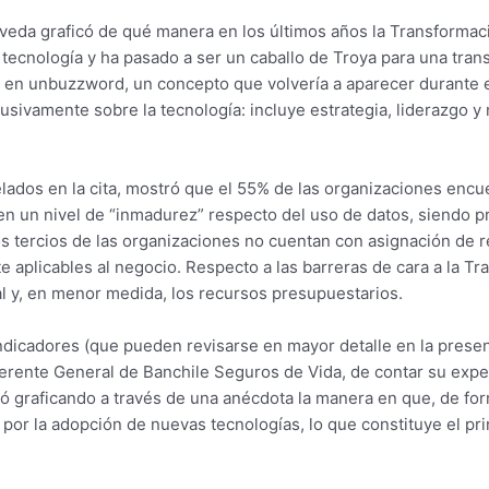
eda graficó de qué manera en los últimos años la Transformació
tecnología y ha pasado a ser un caballo de Troya para una tra
 en unbuzzword, un concepto que volvería a aparecer durante el 
lusivamente sobre la tecnología: incluye estrategia, liderazgo y
ados en la cita, mostró que el 55% de las organizaciones encue
en un nivel de “inmadurez” respecto del uso de datos, siendo p
s tercios de las organizaciones no cuentan con asignación de 
aplicables al negocio. Respecto a las barreras de cara a la Tr
al y, en menor medida, los recursos presupuestarios.
ndicadores (que pueden revisarse en mayor detalle en la presenta
Gerente General de Banchile Seguros de Vida, de contar su exper
 graficando a través de una anécdota la manera en que, de form
por la adopción de nuevas tecnologías, lo que constituye el pri