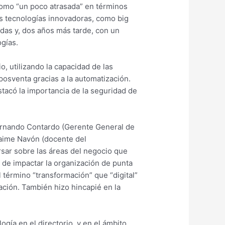
 como “un poco atrasada” en términos
as tecnologías innovadoras, como big
adas y, dos años más tarde, con un
ogías.
, utilizando la capacidad de las
 posventa gracias a la automatización.
estacó la importancia de la seguridad de
Fernando Contardo (Gerente General de
 Jaime Navón (docente del
rsar sobre las áreas del negocio que
 de impactar la organización de punta
 término “transformación” que “digital”
zación. También hizo hincapié en la
gía en el directorio, y en el ámbito