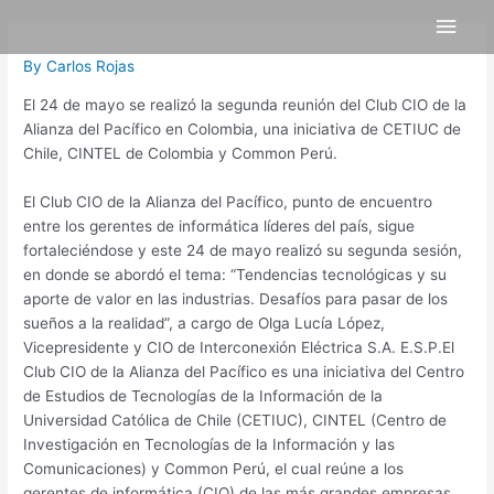
Skip
Post
Main
to
navigation
content
Men
By
Carlos Rojas
El 24 de mayo se realizó la segunda reunión del Club CIO de la
Alianza del Pacífico en Colombia, una iniciativa de CETIUC de
Chile, CINTEL de Colombia y Common Perú.
El Club CIO de la Alianza del Pacífico, punto de encuentro
entre los gerentes de informática líderes del país, sigue
fortaleciéndose y este 24 de mayo realizó su segunda sesión,
en donde se abordó el tema: “Tendencias tecnológicas y su
aporte de valor en las industrias. Desafíos para pasar de los
sueños a la realidad”, a cargo de Olga Lucía López,
Vicepresidente y CIO de Interconexión Eléctrica S.A. E.S.P.El
Club CIO de la Alianza del Pacífico es una iniciativa del Centro
de Estudios de Tecnologías de la Información de la
Universidad Católica de Chile (CETIUC), CINTEL (Centro de
Investigación en Tecnologías de la Información y las
Comunicaciones) y Common Perú, el cual reúne a los
gerentes de informática (CIO) de las más grandes empresas