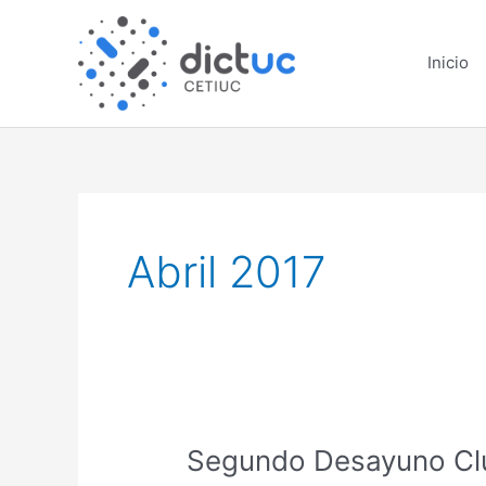
Skip
to
Inicio
content
Abril 2017
Segundo
Segundo Desayuno Clu
Desayuno