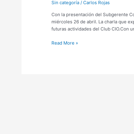
Sin categoría
/
Carlos Rojas
Club
CIO:
Con la presentación del Subgerente Co
Abril
miércoles 26 de abril. La charla que e
2017
futuras actividades del Club CIO.Con u
Read More »