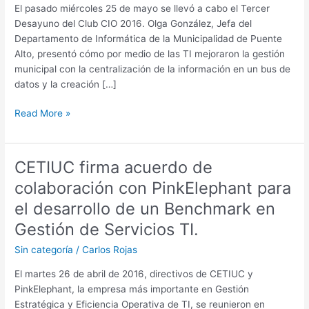
Mayo
El pasado miércoles 25 de mayo se llevó a cabo el Tercer
2016
Desayuno del Club CIO 2016. Olga González, Jefa del
Departamento de Informática de la Municipalidad de Puente
Alto, presentó cómo por medio de las TI mejoraron la gestión
municipal con la centralización de la información en un bus de
datos y la creación […]
Read More »
CETIUC firma acuerdo de
CETIUC
firma
colaboración con PinkElephant para
acuerdo
el desarrollo de un Benchmark en
de
colaboración
Gestión de Servicios TI.
con
Sin categoría
/
Carlos Rojas
PinkElephant
para
El martes 26 de abril de 2016, directivos de CETIUC y
el
PinkElephant, la empresa más importante en Gestión
desarrollo
Estratégica y Eficiencia Operativa de TI, se reunieron en