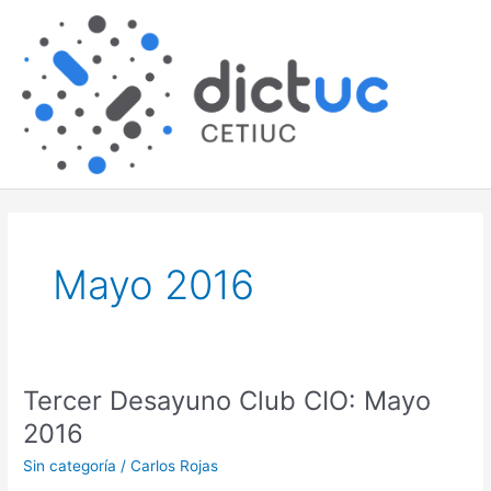
Skip
Main
to
content
Men
Mayo 2016
Tercer Desayuno Club CIO: Mayo
Tercer
Desayuno
2016
Club
Sin categoría
/
Carlos Rojas
CIO: