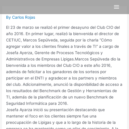
Skip
Post
Main
to
navigation
content
Men
By
Carlos Rojas
El 23 de marzo se realizó el primer desayuno del Club CIO del
año 2016. En primer lugar, realizó la bienvenida el director de
CETIUC, Marcos Sepúlveda, seguida por la charla “Cómo
agregar valor a los clientes finales a través de TI” a cargo de
Josefa Ayerza, Gerente de Procesos Tecnológicos y
Administrativos de Empresas Lipigas.Marcos Sepúlveda dio la
bienvenida a los miembros del Club CIO a este año 2016,
además de felicitar a los ganadores de los sorteos por
participar en el ENTI y agradecer a los partners y miembros
del club. Adicionalmente, anunció la disponibilidad de acceso a
los resultados del Benchmark de Gestión y Herramientas de
TI, además de la planificación de un nuevo Benchmark de
Seguridad Informática para 2016.
Josefa Ayarza inició su presentación destacando que
mantener el foco en los clientes siempre fue una
preocupación de Lipigas y que a lo largo de la historia de la
empresa se ha mantenido como un pilar de crecimiento. A la