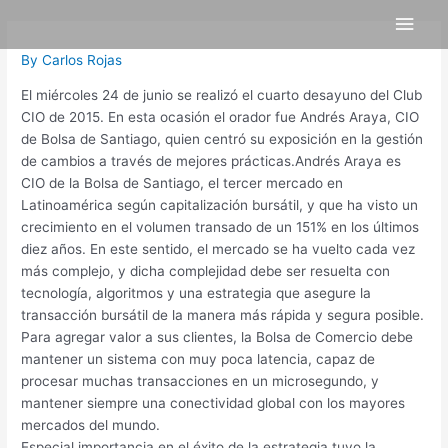
Skip
Post
Main
to
navigation
content
Men
By
Carlos Rojas
El miércoles 24 de junio se realizó el cuarto desayuno del Club
CIO de 2015. En esta ocasión el orador fue Andrés Araya, CIO
de Bolsa de Santiago, quien centró su exposición en la gestión
de cambios a través de mejores prácticas.Andrés Araya es
CIO de la Bolsa de Santiago, el tercer mercado en
Latinoamérica según capitalización bursátil, y que ha visto un
crecimiento en el volumen transado de un 151% en los últimos
diez años. En este sentido, el mercado se ha vuelto cada vez
más complejo, y dicha complejidad debe ser resuelta con
tecnología, algoritmos y una estrategia que asegure la
transacción bursátil de la manera más rápida y segura posible.
Para agregar valor a sus clientes, la Bolsa de Comercio debe
mantener un sistema con muy poca latencia, capaz de
procesar muchas transacciones en un microsegundo, y
mantener siempre una conectividad global con los mayores
mercados del mundo.
Especial importancia en el éxito de la estrategia tuvo la