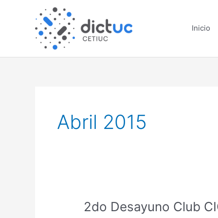
Skip
to
Inicio
content
Abril 2015
2do
2do Desayuno Club CI
Desayuno