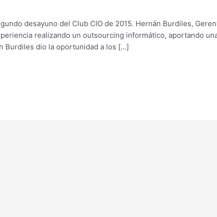
 segundo desayuno del Club CIO de 2015. Hernán Burdiles, Gere
eriencia realizando un outsourcing informático, aportando una 
 Burdiles dio la oportunidad a los […]