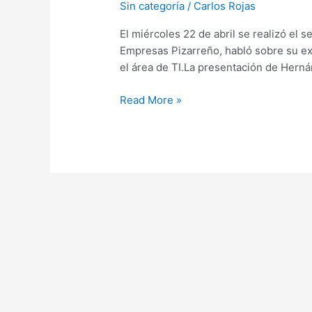
Sin categoría
/
Carlos Rojas
Club
CIO
El miércoles 22 de abril se realizó el
Abril
Empresas Pizarreño, habló sobre su exp
2015
el área de TI.La presentación de Hernán
Read More »