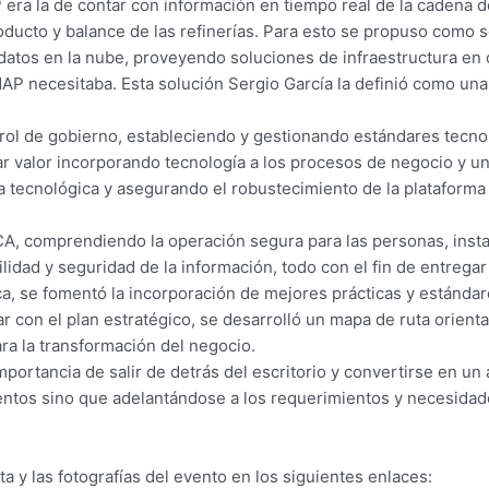
ra la de contar con información en tiempo real de la cadena d
ducto y balance de las refinerías. Para esto se propuso como s
datos en la nube, proveyendo soluciones de infraestructura en c
AP necesitaba. Esta solución Sergio García la definió como un
 rol de gobierno, estableciendo y gestionando estándares tecno
r valor incorporando tecnología a los procesos de negocio y un 
ra tecnológica y asegurando el robustecimiento de la plataforma
CA, comprendiendo la operación segura para las personas, inst
ilidad y seguridad de la información, todo con el fin de entreg
ica, se fomentó la incorporación de mejores prácticas y estándar
ar con el plan estratégico, se desarrolló un mapa de ruta orienta
ra la transformación del negocio.
importancia de salir de detrás del escritorio y convertirse en un
ntos sino que adelantándose a los requerimientos y necesidades
 y las fotografías del evento en los siguientes enlaces: