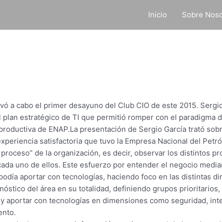
Inicio
Sobre Noso
evó a cabo el primer desayuno del Club CIO de este 2015. Serg
l plan estratégico de TI que permitió romper con el paradigma de
 productiva de ENAP.La presentación de Sergio García trató sobr
xperiencia satisfactoria que tuvo la Empresa Nacional del Petról
proceso” de la organización, es decir, observar los distintos p
cada uno de ellos. Este esfuerzo por entender el negocio media
podía aportar con tecnologías, haciendo foco en las distintas d
stico del área en su totalidad, definiendo grupos prioritarios,
 y aportar con tecnologías en dimensiones como seguridad, inte
ento.