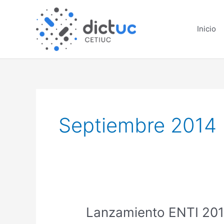
Skip
to
Inicio
content
Septiembre 2014
Lanzamiento
Lanzamiento ENTI 20
ENTI