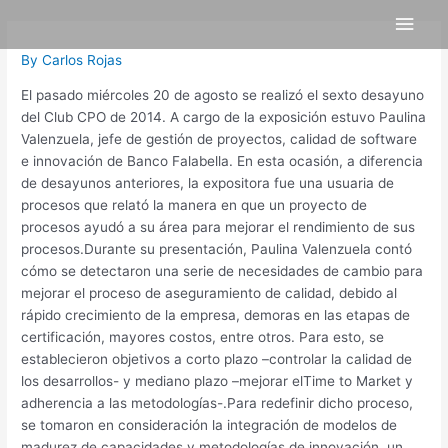
Skip
Post
Main
to
navigation
content
Men
By
Carlos Rojas
El pasado miércoles 20 de agosto se realizó el sexto desayuno
del Club CPO de 2014. A cargo de la exposición estuvo Paulina
Valenzuela, jefe de gestión de proyectos, calidad de software
e innovación de Banco Falabella. En esta ocasión, a diferencia
de desayunos anteriores, la expositora fue una usuaria de
procesos que relató la manera en que un proyecto de
procesos ayudó a su área para mejorar el rendimiento de sus
procesos.Durante su presentación, Paulina Valenzuela contó
cómo se detectaron una serie de necesidades de cambio para
mejorar el proceso de aseguramiento de calidad, debido al
rápido crecimiento de la empresa, demoras en las etapas de
certificación, mayores costos, entre otros. Para esto, se
establecieron objetivos a corto plazo –controlar la calidad de
los desarrollos- y mediano plazo –mejorar elTime to Market y
adherencia a las metodologías-.Para redefinir dicho proceso,
se tomaron en consideración la integración de modelos de
madurez de capacidades y metodologías de innovación, un