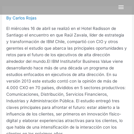
Skip
Post
Main
to
navigation
content
Men
By
Carlos Rojas
El miércoles 16 de abril se realizó en el Hotel Radisson de
Santiago el encuentro en que Raúl Zavala, líder de estrategia
y transformación de IBM Chile, compartió con CIO y otros
gerentes el estudio que abarca las principales oportunidades y
retos para el futuro de los ejecutivos de alta dirección
alrededor del mundo.El IBM Institutefor Business Value viene
desarrollando hace más de una década un programa de
estudios enfocados en ejecutivos de alta dirección. En su
versión 2013 este estudio contó con la opinión de más de
4.000 CXO en 70 países, divididos en 5 sectores productivos:
Comunicaciones, Distribución, Servicios Financieros,
Industrias y Administración Pública. El estudio entregó tres
claves principales para afrontar el futuro: estar abierto a la
influencia de los clientes, ser primeros en innovación físico-
digital y elaborar experiencias atractivas para los clientes, lo
que habla de una intensificación de la interacción con los
clientes en los próximos años.