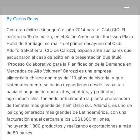
Skip
Post
Main
to
navigation
content
Men
By
Carlos Rojas
Con gran éxito se inauguró el año 2014 para el Club CIO. El
miércoles 19 de marzo, en el Salón América del Radisson Plaza
Hotel de Santiago, se realizó el primer desayuno del Club.
Adolfo Salvatierra, CIO de Carozzi, expuso ante sus pares que
escucharon el caso de éxito en la presentación que tituló
“Proceso Colaborativo para la Planificación de la Demanda en
Mercados de Alto Volumen”.Carozzi es una empresa
alimenticia chilena con más de 110 años de historia, y que
sistemáticamente se ha ido expandiendo desde las pastas
hacia el negocio de chocolates, confites, y productos
agroindustriales, teniendo actualmente la planta procesadora
de tomates más grande del hemisferio sur. Además, es uno de
los conglomerados más grandes de Latinoamérica, con una
facturación anual cercana a los US$1.300 millones,
incluyendo 1.800 productos y realizando exportaciones a más
de 50 países.