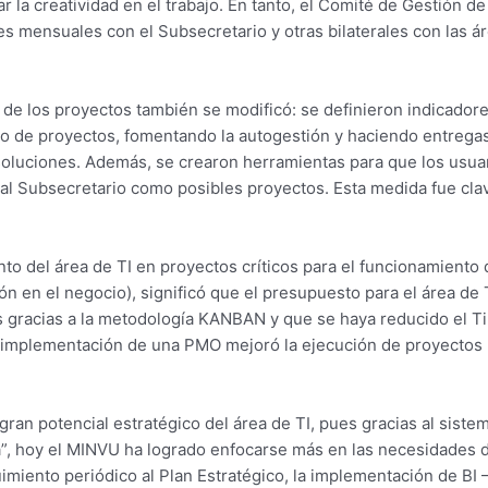
 la creatividad en el trabajo. En tanto, el Comité de Gestión de 
es mensuales con el Subsecretario y otras bilaterales con las á
o de los proyectos también se modificó: se definieron indicadore
ajo de proyectos, fomentando la autogestión y haciendo entrega
 soluciones. Además, se crearon herramientas para que los usua
al Subsecretario como posibles proyectos. Esta medida fue cl
o del área de TI en proyectos críticos para el funcionamiento de
n en el negocio), significó que el presupuesto para el área de
s gracias a la metodología KANBAN y que se haya reducido el Ti
la implementación de una PMO mejoró la ejecución de proyectos 
ran potencial estratégico del área de TI, pues gracias al sistem
a”, hoy el MINVU ha logrado enfocarse más en las necesidades d
imiento periódico al Plan Estratégico, la implementación de BI