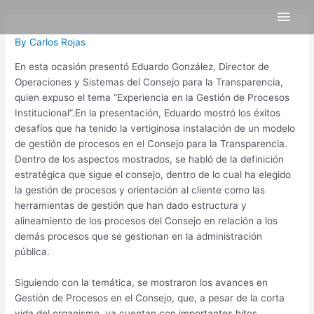
Skip
Post
Main
to
navigation
content
Men
By
Carlos Rojas
En esta ocasión presentó Eduardo González, Director de
Operaciones y Sistemas del Consejo para la Transparencia,
quien expuso el tema “Experiencia en la Gestión de Procesos
Institucional”.En la presentación, Eduardo mostró los éxitos
desafíos que ha tenido la vertiginosa instalación de un modelo
de gestión de procesos en el Consejo para la Transparencia.
Dentro de los aspectos mostrados, se habló de la definición
estratégica que sigue el consejo, dentro de lo cual ha elegido
la gestión de procesos y orientación al cliente como las
herramientas de gestión que han dado estructura y
alineamiento de los procesos del Consejo en relación a los
demás procesos que se gestionan en la administración
pública.
Siguiendo con la temática, se mostraron los avances en
Gestión de Procesos en el Consejo, que, a pesar de la corta
vida del organismo, ya cuentan con importantes hitos