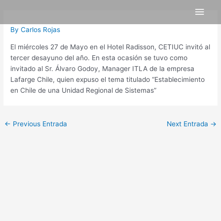
Skip
Post
Main
to
navigation
content
Men
By
Carlos Rojas
El miércoles 27 de Mayo en el Hotel Radisson, CETIUC invitó al
tercer desayuno del año. En esta ocasión se tuvo como
invitado al Sr. Álvaro Godoy, Manager ITLA de la empresa
Lafarge Chile, quien expuso el tema titulado “Establecimiento
en Chile de una Unidad Regional de Sistemas”
←
Previous Entrada
Next Entrada
→