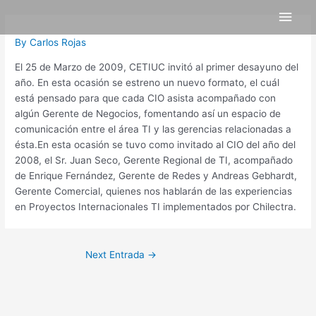
Skip
Post
Main
to
navigation
content
Men
By
Carlos Rojas
El 25 de Marzo de 2009, CETIUC invitó al primer desayuno del
año. En esta ocasión se estreno un nuevo formato, el cuál
está pensado para que cada CIO asista acompañado con
algún Gerente de Negocios, fomentando así un espacio de
comunicación entre el área TI y las gerencias relacionadas a
ésta.En esta ocasión se tuvo como invitado al CIO del año del
2008, el Sr. Juan Seco, Gerente Regional de TI, acompañado
de Enrique Fernández, Gerente de Redes y Andreas Gebhardt,
Gerente Comercial, quienes nos hablarán de las experiencias
en Proyectos Internacionales TI implementados por Chilectra.
Next Entrada
→